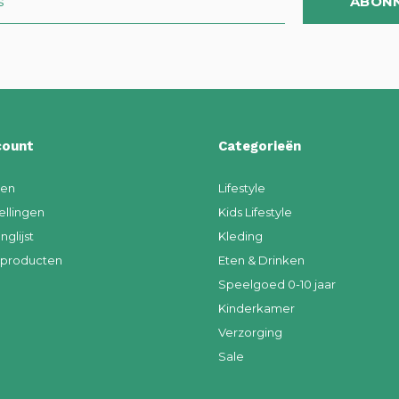
ABON
count
Categorieën
ren
Lifestyle
ellingen
Kids Lifestyle
nglijst
Kleding
k producten
Eten & Drinken
Speelgoed 0-10 jaar
Kinderkamer
Verzorging
Sale