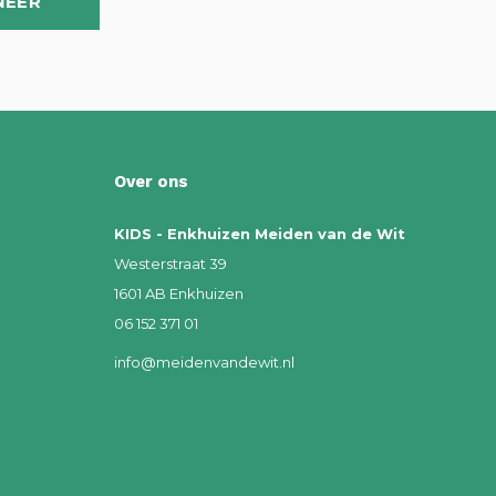
NEER
Over ons
KIDS - Enkhuizen Meiden van de Wit
Westerstraat 39
1601 AB Enkhuizen
06 152 371 01
info@meidenvandewit.nl