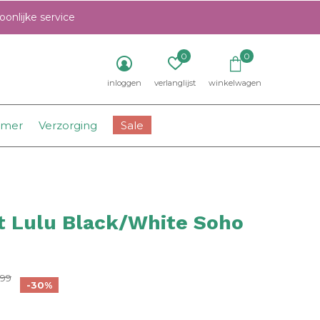
onlijke service
0
0
inloggen
verlanglijst
winkelwagen
amer
Verzorging
Sale
t Lulu Black/White Soho
0)
,99
-30%