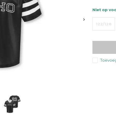
Niet op vo
122/128
Toevoeg