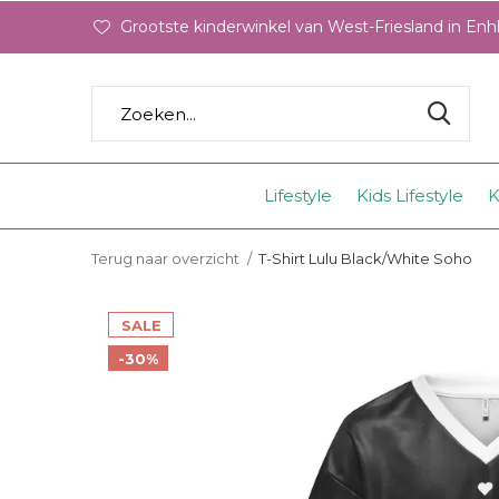
Grootste kinderwinkel van West-Friesland in En
Lifestyle
Kids Lifestyle
K
Terug naar overzicht
T-Shirt Lulu Black/White Soho
SALE
-30%