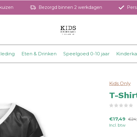
hkuizen
Bezorgd binnen 2 werkdagen
Perso
leding
Eten & Drinken
Speelgoed 0-10 jaar
Kinderk
Kids Only
T-Shir
(
€17,49
€24
Incl. btw