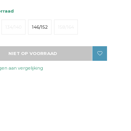
orraad
134/140
146/152
158/164
NIET OP VOORRAAD
en aan vergelijking