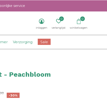
onlijke service
0
0
inloggen
verlanglijst
winkelwagen
amer
Verzorging
Sale
rt - Peachbloom
0)
,00
-30%