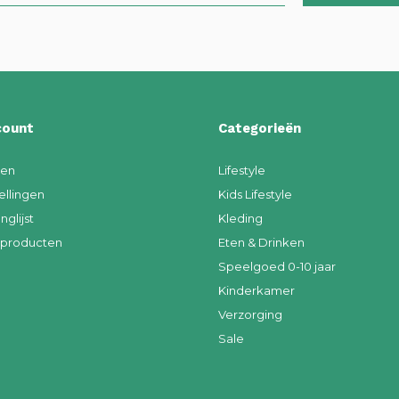
count
Categorieën
ren
Lifestyle
ellingen
Kids Lifestyle
nglijst
Kleding
k producten
Eten & Drinken
Speelgoed 0-10 jaar
Kinderkamer
Verzorging
Sale