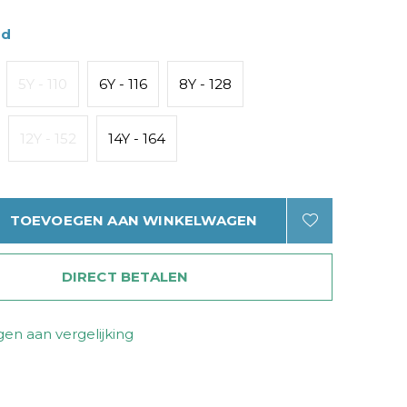
ad
5Y - 110
6Y - 116
8Y - 128
12Y - 152
14Y - 164
TOEVOEGEN AAN WINKELWAGEN
DIRECT BETALEN
en aan vergelijking