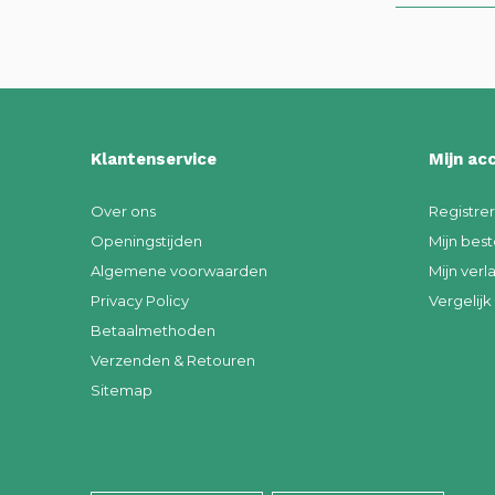
Klantenservice
Mijn ac
Over ons
Registre
Openingstijden
Mijn best
Algemene voorwaarden
Mijn verla
Privacy Policy
Vergelij
Betaalmethoden
Verzenden & Retouren
Sitemap