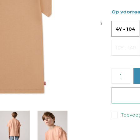
Op voorra
4Y - 104
10Y - 140
Toevoeg