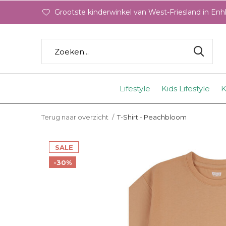
Grootste kinderwinkel van West-Friesland in En
Lifestyle
Kids Lifestyle
K
Terug naar overzicht
T-Shirt - Peachbloom
SALE
-30%