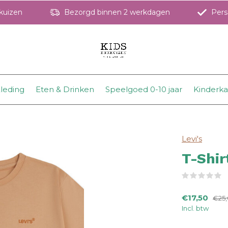
hkuizen
Bezorgd binnen 2 werkdagen
Perso
leding
Eten & Drinken
Speelgoed 0-10 jaar
Kinderk
Levi's
T-Shi
(
€17,50
€25
Incl. btw