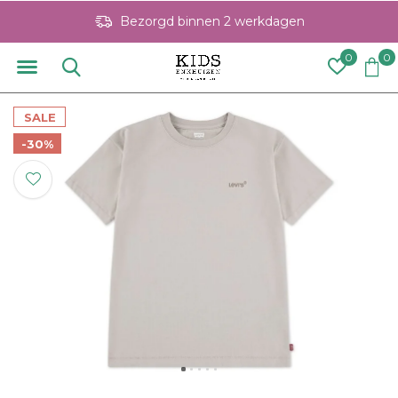
Bezorgd binnen 2 werkdagen
0
0
SALE
-30%