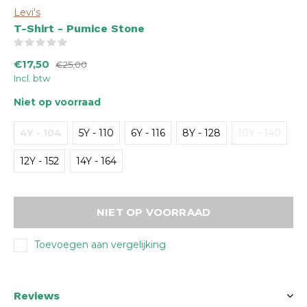
Levi's
T-Shirt - Pumice Stone
(0)
€17,50
€25,00
Incl. btw
Niet op voorraad
4Y - 104
5Y - 110
6Y - 116
8Y - 128
10Y - 140
12Y - 152
14Y - 164
NIET OP VOORRAAD
Toevoegen aan vergelijking
Reviews