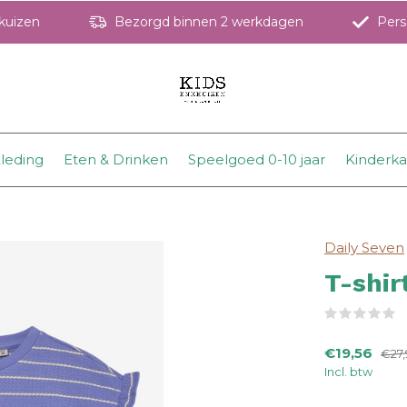
hkuizen
Bezorgd binnen 2 werkdagen
Perso
leding
Eten & Drinken
Speelgoed 0-10 jaar
Kinderk
Daily Seven
T-shir
(
€19,56
€27,
Incl. btw