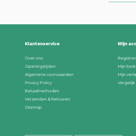
Klantenservice
Mijn ac
Over ons
Registre
Openingstijden
Mijn best
Algemene voorwaarden
Mijn verla
Privacy Policy
Vergelij
Betaalmethoden
Verzenden & Retouren
Sitemap