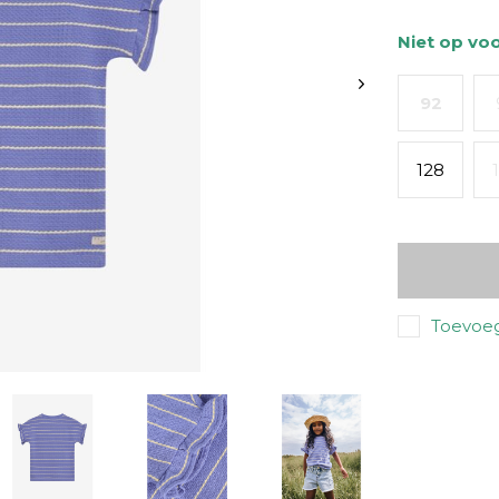
Niet op vo
92
128
Toevoeg