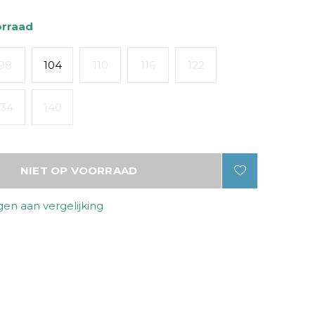
orraad
98
104
110
116
122
134
140
NIET OP VOORRAAD
en aan vergelijking