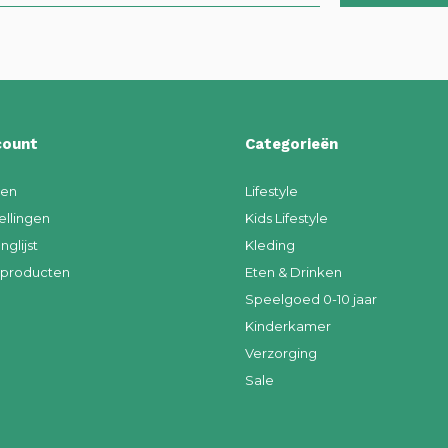
count
Categorieën
ren
Lifestyle
ellingen
Kids Lifestyle
nglijst
Kleding
k producten
Eten & Drinken
Speelgoed 0-10 jaar
Kinderkamer
Verzorging
Sale