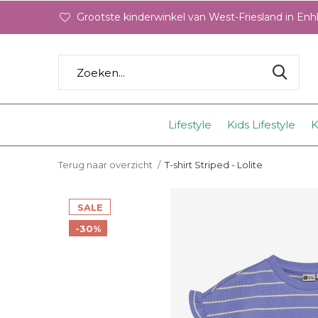
Grootste kinderwinkel van West-Friesland in En
Lifestyle
Kids Lifestyle
K
Terug naar overzicht
T-shirt Striped - Lolite
SALE
-30%