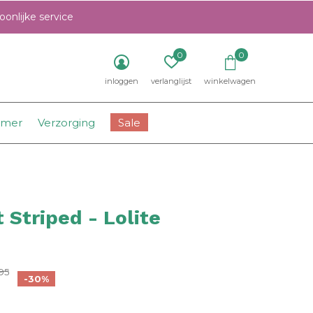
onlijke service
0
0
inloggen
verlanglijst
winkelwagen
amer
Verzorging
Sale
t Striped - Lolite
0)
95
-30%