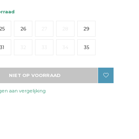
orraad
25
26
27
28
29
31
32
33
34
35
NIET OP VOORRAAD
en aan vergelijking