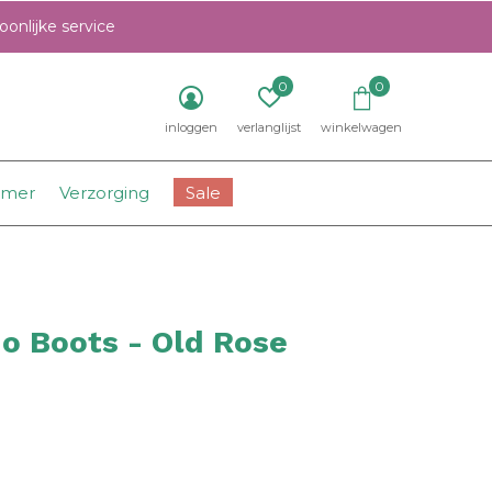
onlijke service
0
0
inloggen
verlanglijst
winkelwagen
amer
Verzorging
Sale
o Boots - Old Rose
0)