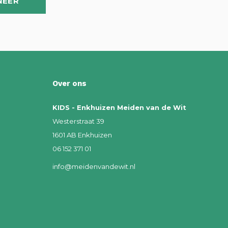
NEER
Over ons
KIDS - Enkhuizen Meiden van de Wit
Westerstraat 39
1601 AB Enkhuizen
06 152 371 01
info@meidenvandewit.nl