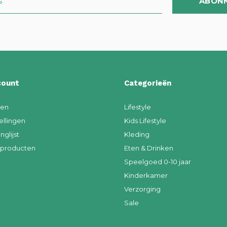
ABON
count
Categorieën
ren
Lifestyle
ellingen
Kids Lifestyle
nglijst
Kleding
k producten
Eten & Drinken
Speelgoed 0-10 jaar
Kinderkamer
Verzorging
Sale