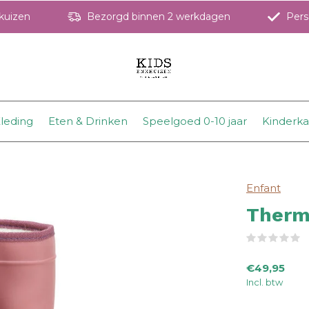
hkuizen
Bezorgd binnen 2 werkdagen
Perso
leding
Eten & Drinken
Speelgoed 0-10 jaar
Kinderk
Enfant
Therm
(
€49,95
Incl. btw