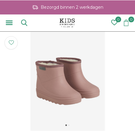
Bezorgd binnen 2 werkdagen
0
0