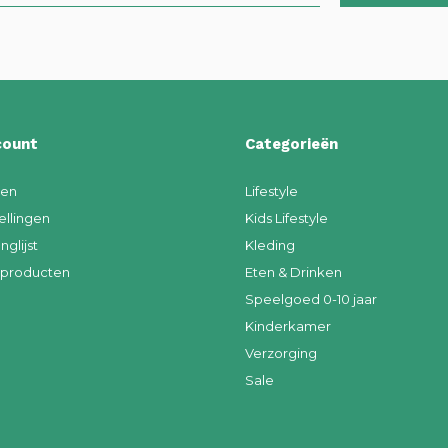
count
Categorieën
ren
Lifestyle
ellingen
Kids Lifestyle
nglijst
Kleding
k producten
Eten & Drinken
Speelgoed 0-10 jaar
Kinderkamer
Verzorging
Sale