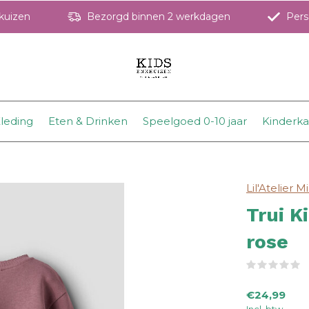
hkuizen
Bezorgd binnen 2 werkdagen
Perso
leding
Eten & Drinken
Speelgoed 0-10 jaar
Kinderk
Lil'Atelier Mi
Trui K
rose
(
€24,99