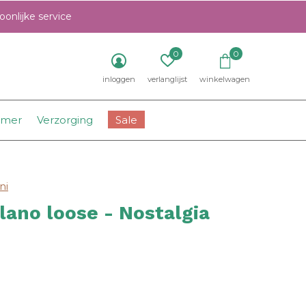
onlijke service
0
0
inloggen
verlanglijst
winkelwagen
amer
Verzorging
Sale
ni
ilano loose - Nostalgia
0)