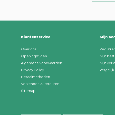
Klantenservice
Mijn ac
Over ons
Registre
Openingstijden
Mijn best
Algemene voorwaarden
Mijn verla
Privacy Policy
Vergelij
Betaalmethoden
Verzenden & Retouren
Sitemap