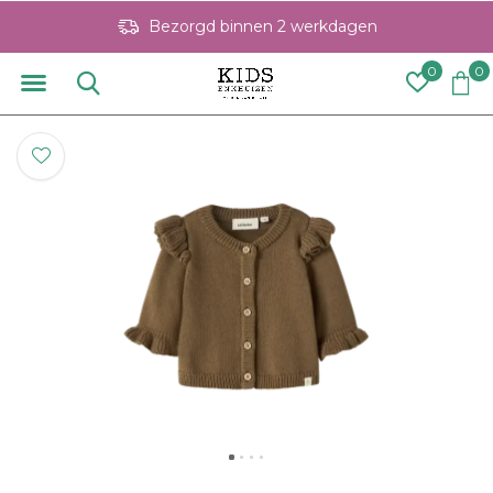
Bezorgd binnen 2 werkdagen
0
0