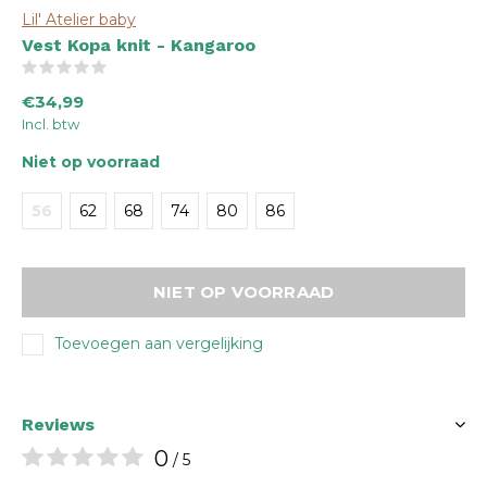
Lil' Atelier baby
Vest Kopa knit - Kangaroo
(0)
€34,99
Incl. btw
Niet op voorraad
56
62
68
74
80
86
NIET OP VOORRAAD
Toevoegen aan vergelijking
Reviews
0
/ 5