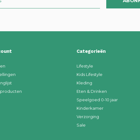
ABON
count
Categorieën
ren
Lifestyle
ellingen
Kids Lifestyle
nglijst
Kleding
k producten
Eten & Drinken
Speelgoed 0-10 jaar
Kinderkamer
Verzorging
Sale