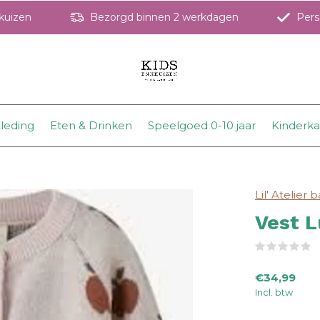
hkuizen
Bezorgd binnen 2 werkdagen
Perso
leding
Eten & Drinken
Speelgoed 0-10 jaar
Kinderk
Lil' Atelier 
Vest L
(
€34,99
Incl. btw