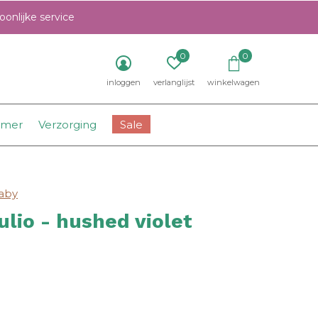
onlijke service
0
0
inloggen
verlanglijst
winkelwagen
amer
Verzorging
Sale
baby
ulio - hushed violet
0)