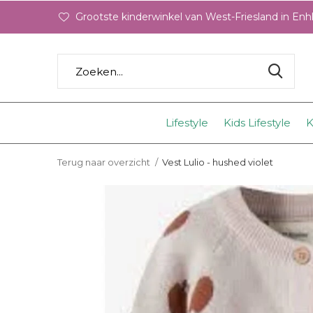
Grootste kinderwinkel van West-Friesland in En
Lifestyle
Kids Lifestyle
K
Terug naar overzicht
Vest Lulio - hushed violet