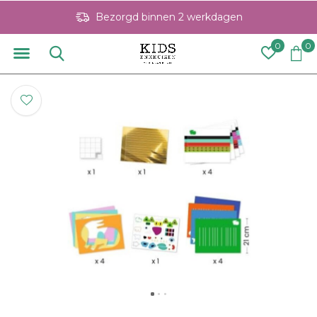
Bezorgd binnen 2 werkdagen
0
0