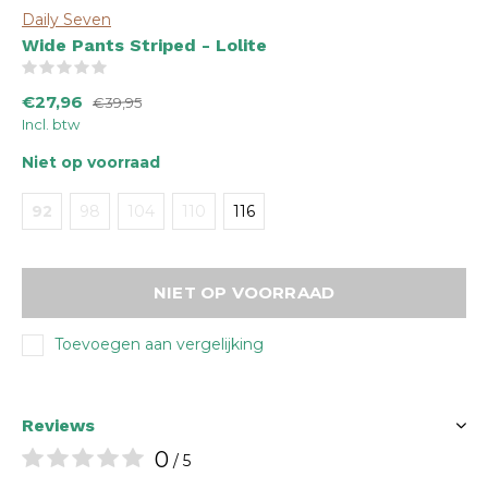
Daily Seven
Wide Pants Striped - Lolite
(0)
€27,96
€39,95
Incl. btw
Niet op voorraad
92
98
104
110
116
NIET OP VOORRAAD
Toevoegen aan vergelijking
Reviews
0
/ 5