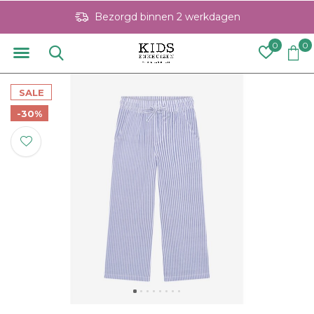
Bezorgd binnen 2 werkdagen
0
0
SALE
-30%