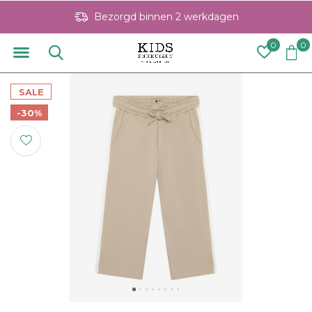
Bezorgd binnen 2 werkdagen
0
0
SALE
-30%