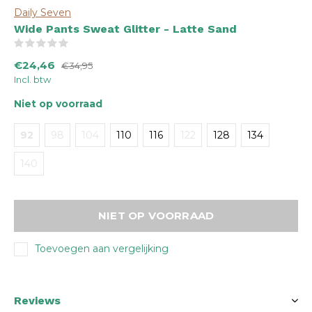
Daily Seven
Wide Pants Sweat Glitter - Latte Sand
(0)
€24,46
€34,95
Incl. btw
Niet op voorraad
92
98
104
110
116
122
128
134
140
NIET OP VOORRAAD
Toevoegen aan vergelijking
Reviews