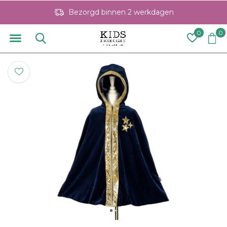
Bezorgd binnen 2 werkdagen
0
0