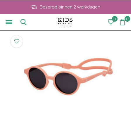
Bezorgd binnen 2 werkdagen
0
0