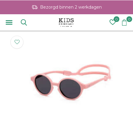
Bezorgd binnen 2 werkdagen
0
0