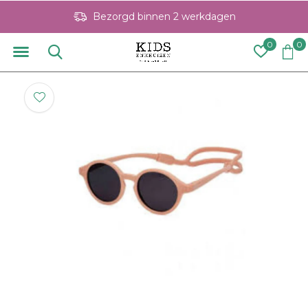
Bezorgd binnen 2 werkdagen
0
0