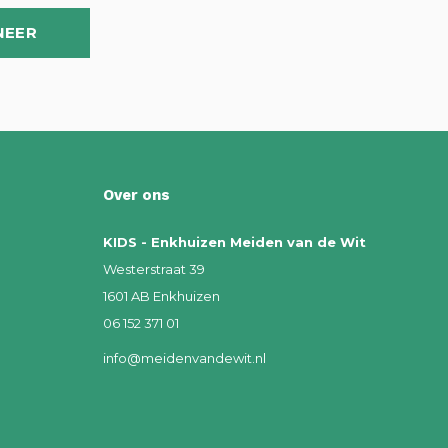
NEER
Over ons
KIDS - Enkhuizen Meiden van de Wit
Westerstraat 39
1601 AB Enkhuizen
06 152 371 01
info@meidenvandewit.nl