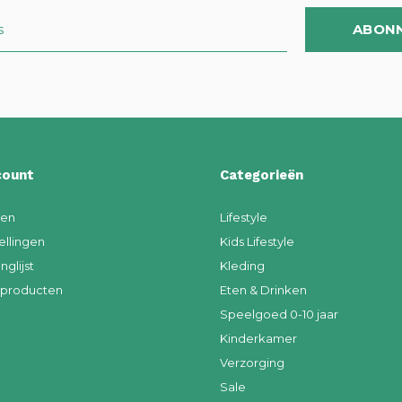
ABON
count
Categorieën
ren
Lifestyle
ellingen
Kids Lifestyle
nglijst
Kleding
k producten
Eten & Drinken
Speelgoed 0-10 jaar
Kinderkamer
Verzorging
Sale