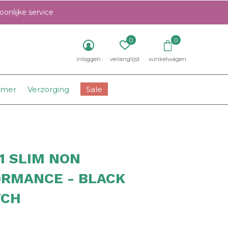
onlijke service
0
0
inloggen
verlanglijst
winkelwagen
amer
Verzorging
Sale
11 SLIM NON
RMANCE - BLACK
TCH
0)