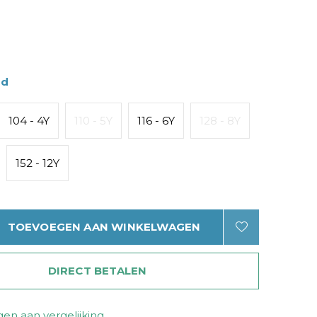
ad
104 - 4Y
110 - 5Y
116 - 6Y
128 - 8Y
152 - 12Y
TOEVOEGEN AAN WINKELWAGEN
DIRECT BETALEN
en aan vergelijking