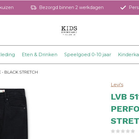
hkuizen
Bezorgd binnen 2 werkdagen
Perso
leding
Eten & Drinken
Speelgoed 0-10 jaar
Kinderk
 - BLACK STRETCH
Levi's
LVB 5
PERFO
STRE
(