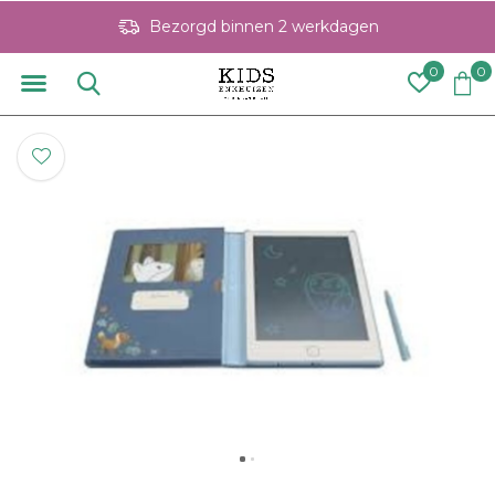
Bezorgd binnen 2 werkdagen
0
0