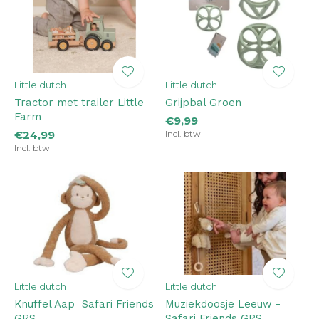
Little dutch
Little dutch
Tractor met trailer Little
Grijpbal Groen
Farm
€9,99
€24,99
Incl. btw
Incl. btw
Little dutch
Little dutch
Knuffel Aap ­ Safari Friends
Muziekdoosje Leeuw ­
GRS
Safari Friends GRS