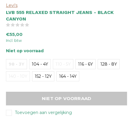
Levi's
LVB 555 RELAXED STRAIGHT JEANS - BLACK
CANYON
(0)
€55,00
Incl. btw
Niet op voorraad
98 - 3Y
104 - 4Y
110 - 5Y
116 - 6Y
128 - 8Y
140 - 10Y
152 - 12Y
164 - 14Y
NIET OP VOORRAAD
Toevoegen aan vergelijking