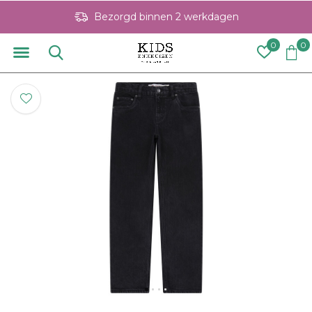
Bezorgd binnen 2 werkdagen
0
0