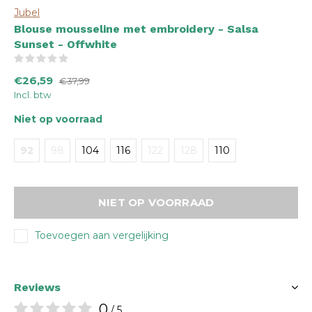
Jubel
Blouse mousseline met embroidery - Salsa
Sunset - Offwhite
(0)
€26,59
€37,99
Incl. btw
Niet op voorraad
92
98
104
116
122
128
110
NIET OP VOORRAAD
Toevoegen aan vergelijking
Reviews
0
/ 5