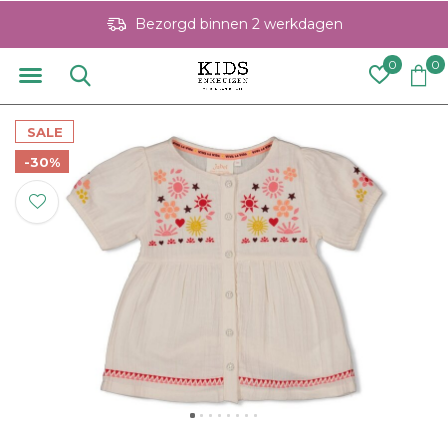
Bezorgd binnen 2 werkdagen
0
0
SALE
-30%