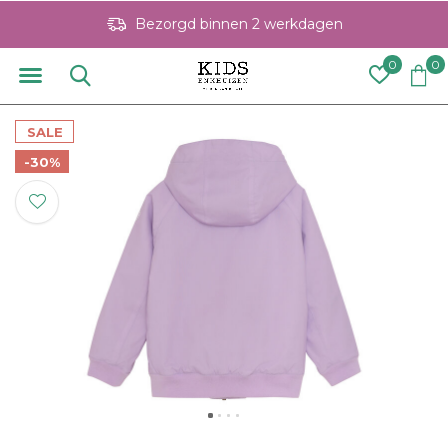
Bezorgd binnen 2 werkdagen
0
0
SALE
-30%