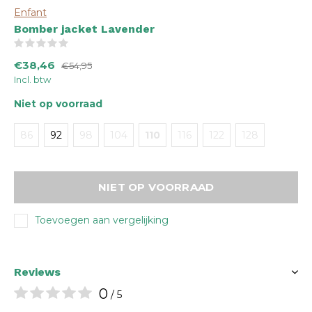
Enfant
Bomber jacket Lavender
(0)
€38,46
€54,95
Incl. btw
Niet op voorraad
86
92
98
104
110
116
122
128
NIET OP VOORRAAD
Toevoegen aan vergelijking
Reviews
0
/ 5