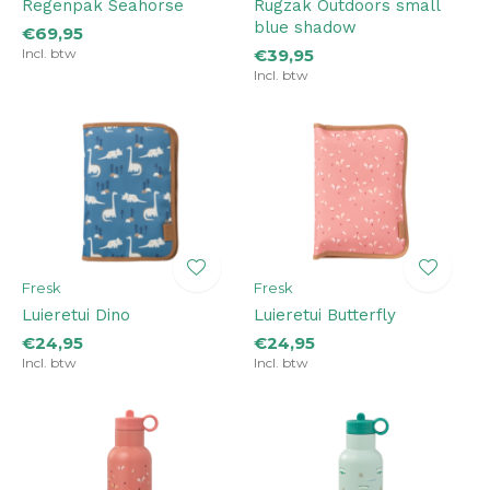
Regenpak Seahorse
Rugzak Outdoors small
blue shadow
€69,95
Incl. btw
€39,95
Incl. btw
Fresk
Fresk
Luieretui Dino
Luieretui Butterfly
€24,95
€24,95
Incl. btw
Incl. btw