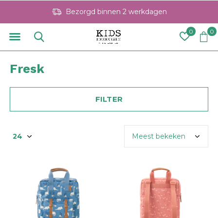
Persoonlijke service
0
0
Fresk
FILTER