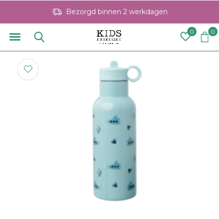
Bezorgd binnen 2 werkdagen
0
0