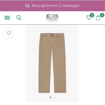
Bezorgd binnen 2 werkdagen
0
0