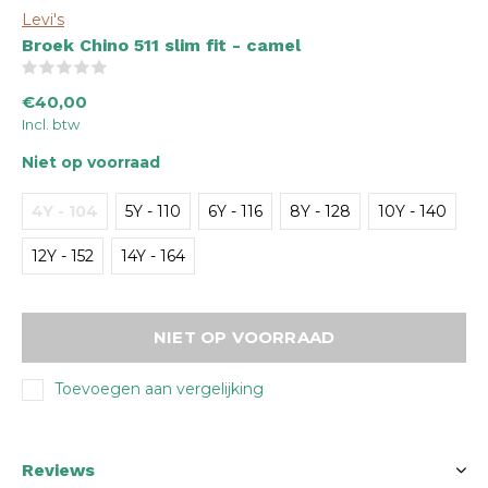
Levi's
Broek Chino 511 slim fit - camel
(0)
€40,00
Incl. btw
Niet op voorraad
4Y - 104
5Y - 110
6Y - 116
8Y - 128
10Y - 140
12Y - 152
14Y - 164
NIET OP VOORRAAD
Toevoegen aan vergelijking
Reviews