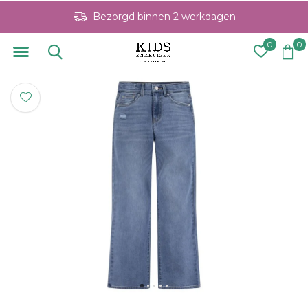
Bezorgd binnen 2 werkdagen
0
0