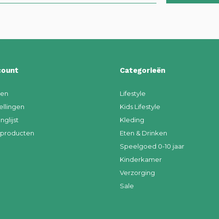
count
Categorieën
ren
Lifestyle
ellingen
Kids Lifestyle
nglijst
Kleding
k producten
Eten & Drinken
Speelgoed 0-10 jaar
Kinderkamer
Verzorging
Sale