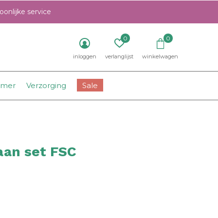
onlijke service
0
0
inloggen
verlanglijst
winkelwagen
amer
Verzorging
Sale
aan set FSC
0)