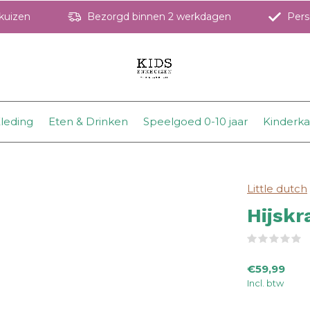
hkuizen
Bezorgd binnen 2 werkdagen
Perso
leding
Eten & Drinken
Speelgoed 0-10 jaar
Kinderk
Little dutch
Hijskr
(
€59,99
Incl. btw