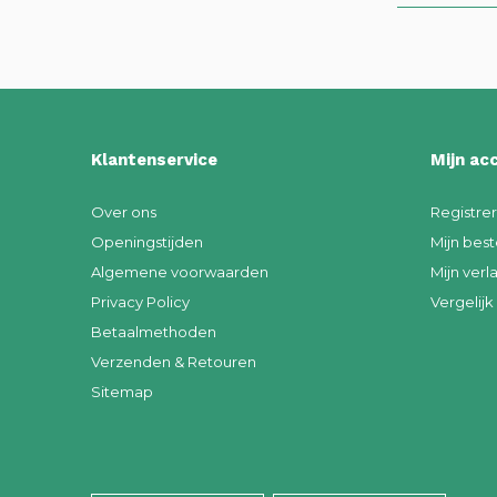
Klantenservice
Mijn ac
Over ons
Registre
Openingstijden
Mijn best
Algemene voorwaarden
Mijn verla
Privacy Policy
Vergelij
Betaalmethoden
Verzenden & Retouren
Sitemap