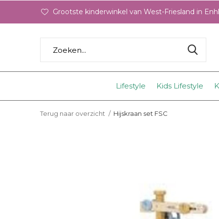
Grootste kinderwinkel van West-Friesland in En
Lifestyle
Kids Lifestyle
K
Terug naar overzicht
Hijskraan set FSC