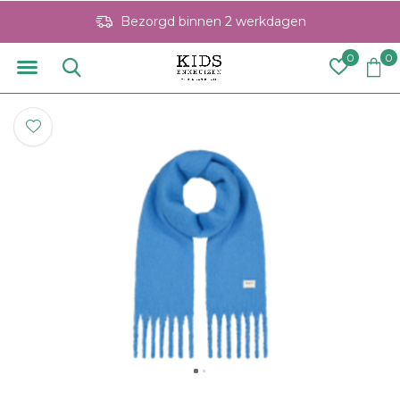
Bezorgd binnen 2 werkdagen
0
0