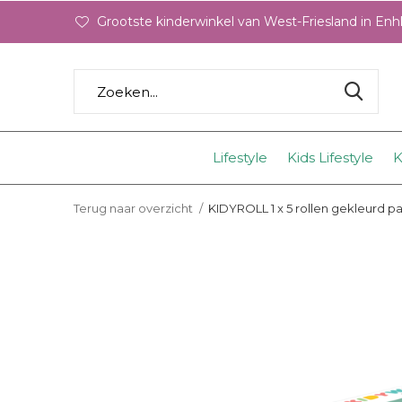
Grootste kinderwinkel van West-Friesland in En
Lifestyle
Kids Lifestyle
K
Terug naar overzicht
KIDYROLL 1 x 5 rollen gekleurd 