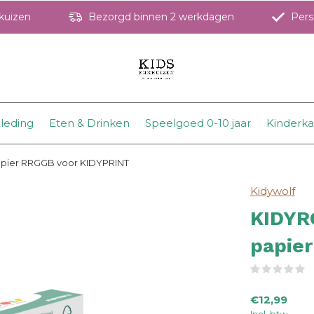
hkuizen
Bezorgd binnen 2 werkdagen
Perso
leding
Eten & Drinken
Speelgoed 0-10 jaar
Kinderk
papier RRGGB voor KIDYPRINT
Kidywolf
KIDYRO
papie
(
€12,99