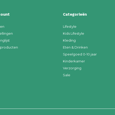
count
Categorieën
ren
Lifestyle
ellingen
Kids Lifestyle
nglijst
Kleding
k producten
Eten & Drinken
Speelgoed 0-10 jaar
Kinderkamer
Verzorging
Sale