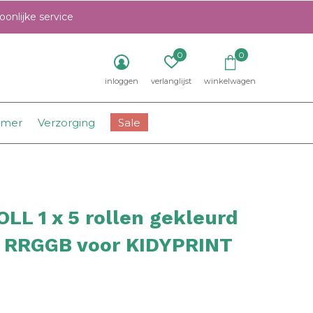
onlijke service
0
0
inloggen
verlanglijst
winkelwagen
amer
Verzorging
Sale
LL 1 x 5 rollen gekleurd
r RRGGB voor KIDYPRINT
0)