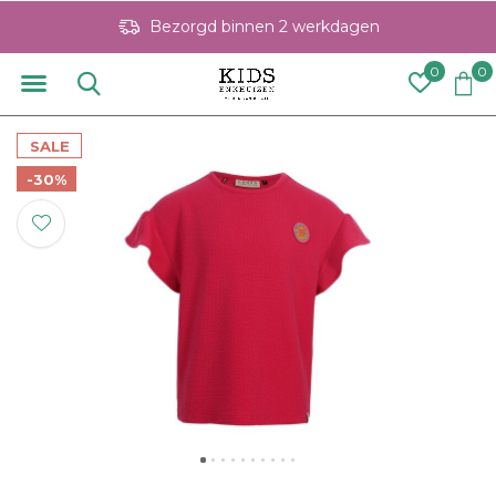
Bezorgd binnen 2 werkdagen
0
0
SALE
-30%