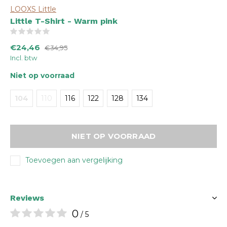
LOOXS Little
Little T-Shirt - Warm pink
(0)
€24,46
€34,95
Incl. btw
Niet op voorraad
104
110
116
122
128
134
NIET OP VOORRAAD
Toevoegen aan vergelijking
Reviews
0
/ 5