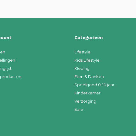
count
Categorieën
ren
Lifestyle
ellingen
Kids Lifestyle
nglijst
Kleding
k producten
Eten & Drinken
Speelgoed 0-10 jaar
Kinderkamer
Verzorging
Sale