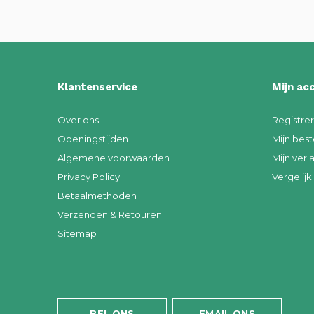
Klantenservice
Mijn ac
Over ons
Registre
Openingstijden
Mijn best
Algemene voorwaarden
Mijn verla
Privacy Policy
Vergelij
Betaalmethoden
Verzenden & Retouren
Sitemap
BEL ONS
EMAIL ONS