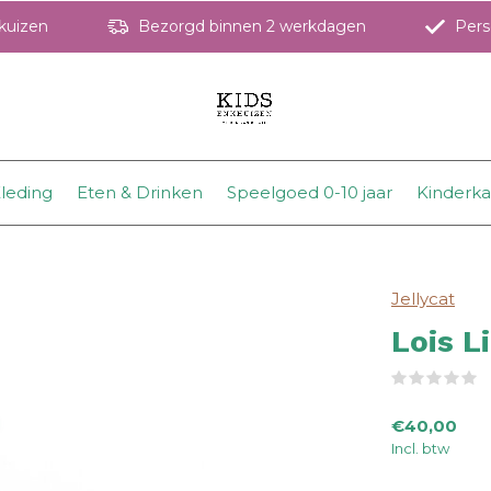
hkuizen
Bezorgd binnen 2 werkdagen
Perso
leding
Eten & Drinken
Speelgoed 0-10 jaar
Kinderk
Jellycat
Lois L
(
€40,00
Incl. btw