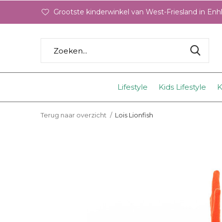
Grootste kinderwinkel van West-Friesland in En
Lifestyle
Kids Lifestyle
K
Terug naar overzicht
Lois Lionfish