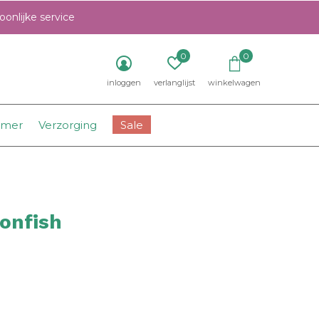
onlijke service
0
0
inloggen
verlanglijst
winkelwagen
amer
Verzorging
Sale
ionfish
0)