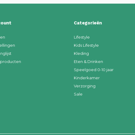
count
Categorieën
ren
Lifestyle
ellingen
Kids Lifestyle
nglijst
Kleding
k producten
Eten & Drinken
Speelgoed 0-10 jaar
Kinderkamer
Verzorging
Sale