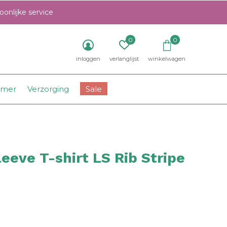
onlijke service
0
0
inloggen
verlanglijst
winkelwagen
amer
Verzorging
Sale
eeve T-shirt LS Rib Stripe
0)