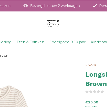
hkuizen
Bezorgd binnen 2 werkdagen
Perso
leding
Eten & Drinken
Speelgoed 0-10 jaar
Kinderk
 Brown
Fixoni
Longsl
Brown
(
€25,50