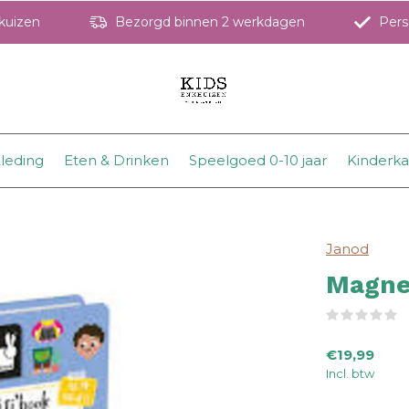
hkuizen
Bezorgd binnen 2 werkdagen
Perso
leding
Eten & Drinken
Speelgoed 0-10 jaar
Kinderk
Janod
Magne
(
€19,99
Incl. btw