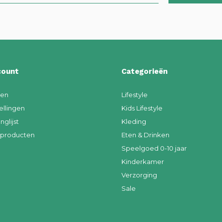
count
Categorieën
ren
Lifestyle
ellingen
Kids Lifestyle
nglijst
Kleding
k producten
Eten & Drinken
Speelgoed 0-10 jaar
Kinderkamer
Verzorging
Sale