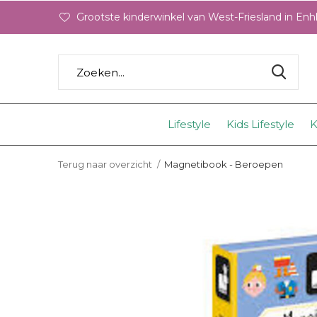
Grootste kinderwinkel van West-Friesland in En
Lifestyle
Kids Lifestyle
K
Terug naar overzicht
Magnetibook - Beroepen