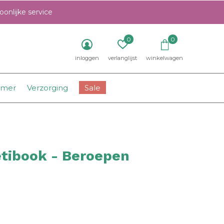
onlijke service
0
0
inloggen
verlanglijst
winkelwagen
amer
Verzorging
Sale
tibook - Beroepen
0)