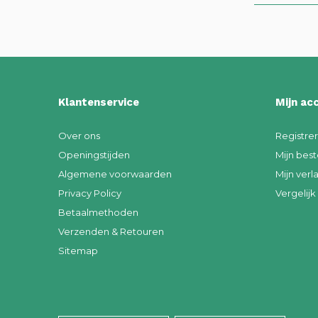
Klantenservice
Mijn ac
Over ons
Registre
Openingstijden
Mijn best
Algemene voorwaarden
Mijn verla
Privacy Policy
Vergelij
Betaalmethoden
Verzenden & Retouren
Sitemap