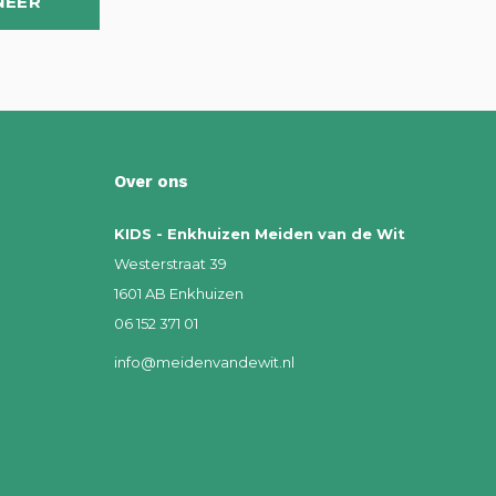
NEER
Over ons
KIDS - Enkhuizen Meiden van de Wit
Westerstraat 39
1601 AB Enkhuizen
06 152 371 01
info@meidenvandewit.nl