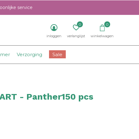
onlijke service
0
0
inloggen
verlanglijst
winkelwagen
amer
Verzorging
Sale
ART - Panther150 pcs
0)