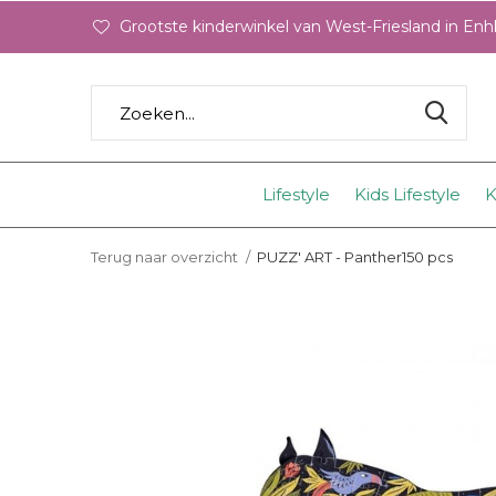
Grootste kinderwinkel van West-Friesland in En
Lifestyle
Kids Lifestyle
K
Terug naar overzicht
PUZZ' ART - Panther150 pcs