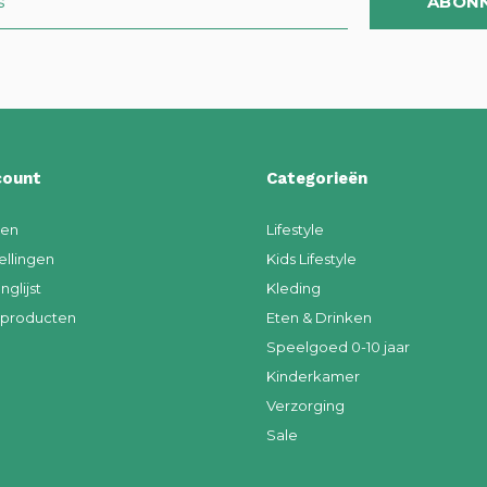
ABON
count
Categorieën
ren
Lifestyle
ellingen
Kids Lifestyle
nglijst
Kleding
k producten
Eten & Drinken
Speelgoed 0-10 jaar
Kinderkamer
Verzorging
Sale