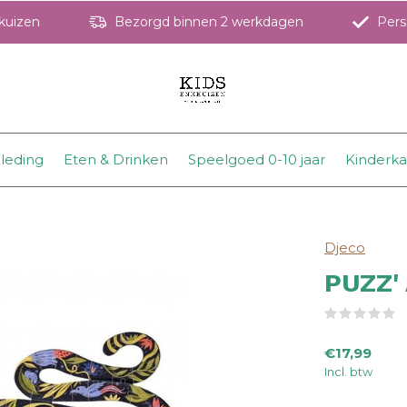
hkuizen
Bezorgd binnen 2 werkdagen
Perso
leding
Eten & Drinken
Speelgoed 0-10 jaar
Kinderk
Djeco
PUZZ' 
(
€17,99
Incl. btw