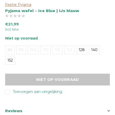
Feetje Pyjama
Pyjama wafel - Ice Blue | IJs blauw
(0)
€21,99
Incl. btw
Niet op voorraad
92
98
104
110
116
122
128
140
152
NIET OP VOORRAAD
Toevoegen aan vergelijking
Reviews