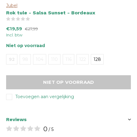
Jubel
Rok tule - Salsa Sunset - Bordeaux
(0)
€19,59
€27,99
Incl. btw
Niet op voorraad
92
98
104
110
116
122
128
NIET OP VOORRAAD
Toevoegen aan vergelijking
Reviews
0
/ 5