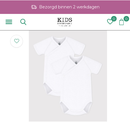
Bezorgd binnen 2 werkdagen
0
0