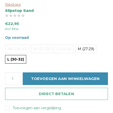
Slipstops
Slipstop Sand
(0)
€22,95
Incl. btw
Op voorraad
INF (18-20)
XS (21-23)
S (24-26)
M (27-29)
L (30-32)
TOEVOEGEN AAN WINKELWAGEN
DIRECT BETALEN
Toevoegen aan vergelijking