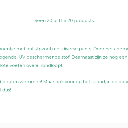
Seen 20 of the 20 products
 schoentje met antislipzool met diverse prints. Door het ad
gende, UV beschermende stof. Daarnaast zijn ze nog eens m
lote voeten overal rondloopt.
ld peuterzwemmen! Maar ook voor op het strand, in de douch
l dus!