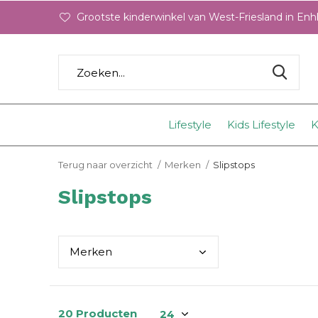
Grootste kinderwinkel van West-Friesland in En
Lifestyle
Kids Lifestyle
K
Terug naar overzicht
Merken
Slipstops
Slipstops
Merk
en
20 Producten