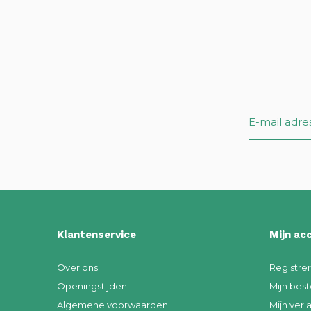
Klantenservice
Mijn ac
Over ons
Registre
Openingstijden
Mijn best
Algemene voorwaarden
Mijn verla