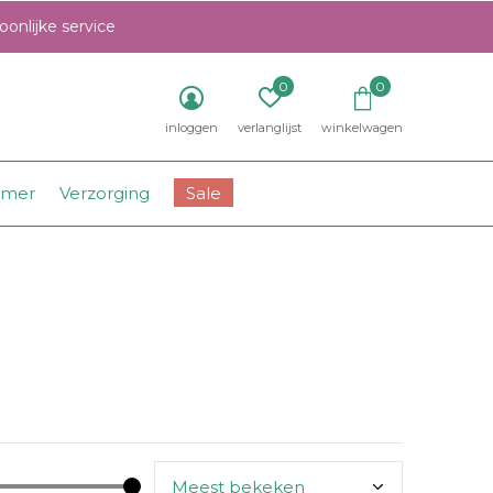
onlijke service
0
0
inloggen
verlanglijst
winkelwagen
amer
Verzorging
Sale