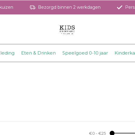
hkuizen
Bezorgd binnen 2 werkdagen
Perso
leding
Eten & Drinken
Speelgoed 0-10 jaar
Kinderk
€0
-
€25