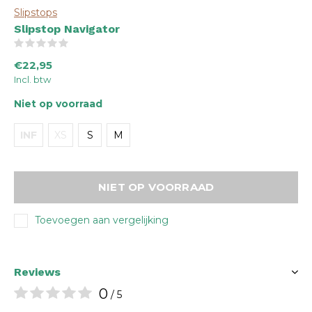
Slipstops
Slipstop Navigator
(0)
€22,95
Incl. btw
Niet op voorraad
INF
XS
S
M
NIET OP VOORRAAD
Toevoegen aan vergelijking
Reviews
0
/ 5