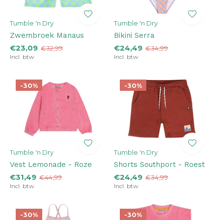
Tumble 'n Dry
Tumble 'n Dry
Zwembroek Manaus
Bikini Serra
€23,09
€24,49
€32,99
€34,99
Incl. btw
Incl. btw
-30%
-30%
Tumble 'n Dry
Tumble 'n Dry
Vest Lemonade - Roze
Shorts Southport - Roest
€31,49
€24,49
€44,99
€34,99
Incl. btw
Incl. btw
-30%
-30%