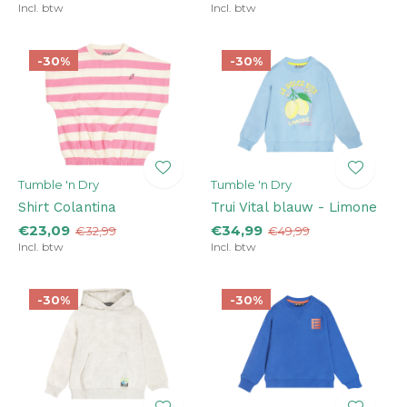
Incl. btw
Incl. btw
-30%
-30%
Tumble 'n Dry
Tumble 'n Dry
Shirt Colantina
Trui Vital blauw - Limone
€23,09
€34,99
€32,99
€49,99
Incl. btw
Incl. btw
-30%
-30%