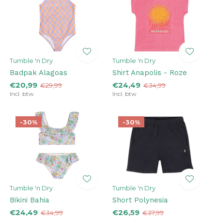
Tumble 'n Dry
Tumble 'n Dry
Badpak Alagoas
Shirt Anapolis - Roze
€20,99
€24,49
€29,99
€34,99
Incl. btw
Incl. btw
-30%
-30%
Tumble 'n Dry
Tumble 'n Dry
Bikini Bahia
Short Polynesia
€24,49
€26,59
€34,99
€37,99