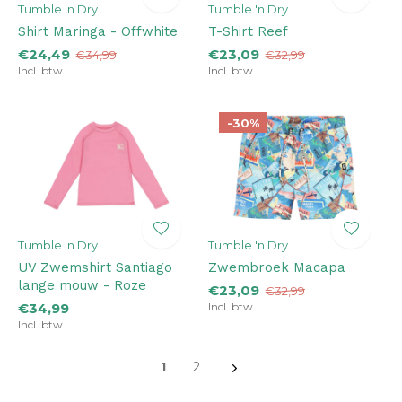
Tumble 'n Dry
Tumble 'n Dry
Shirt Maringa - Offwhite
T-Shirt Reef
€24,49
€23,09
€34,99
€32,99
Incl. btw
Incl. btw
-30%
Tumble 'n Dry
Tumble 'n Dry
UV Zwemshirt Santiago
Zwembroek Macapa
lange mouw - Roze
€23,09
€32,99
€34,99
Incl. btw
Incl. btw
1
2