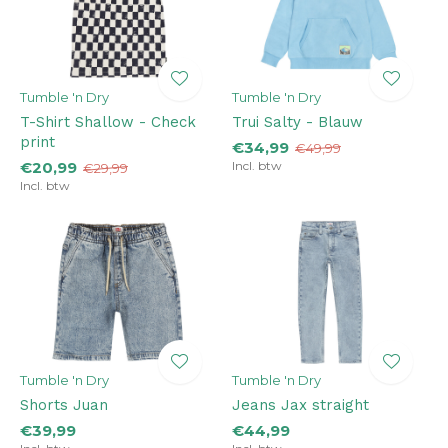
Tumble 'n Dry
Tumble 'n Dry
T-Shirt Shallow - Check
Trui Salty - Blauw
print
€34,99
€49,99
€20,99
Incl. btw
€29,99
Incl. btw
Tumble 'n Dry
Tumble 'n Dry
Shorts Juan
Jeans Jax straight
€39,99
€44,99