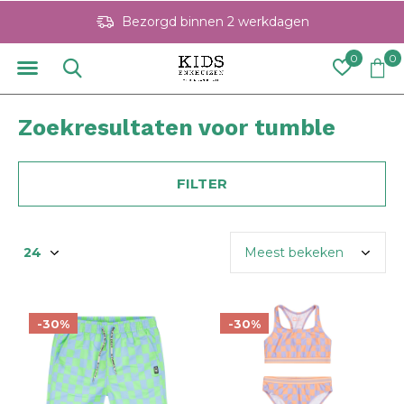
Bezorgd binnen 2 werkdagen
0
0
Zoekresultaten voor tumble
FILTER
-30%
-30%