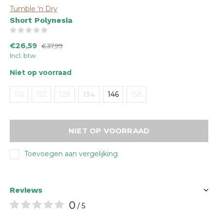
Tumble 'n Dry
Short Polynesia
(0)
€26,59
€37,99
Incl. btw
Niet op voorraad
116
122
128
134
146
158
NIET OP VOORRAAD
Toevoegen aan vergelijking
Reviews
0
/ 5