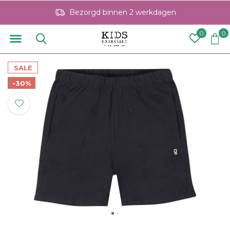
Bezorgd binnen 2 werkdagen
0
0
SALE
-30%