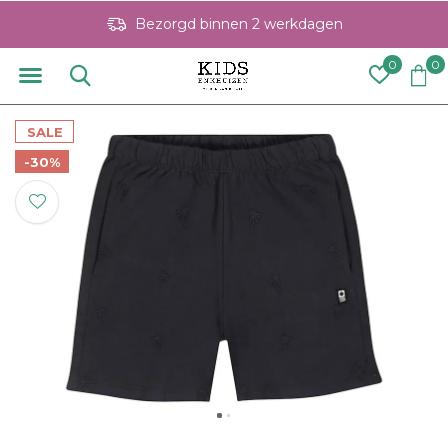
Bezorgd binnen 2 werkdagen
0
0
SALE
-30%