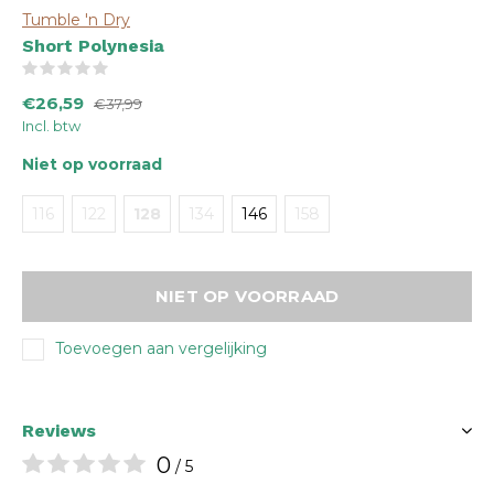
Tumble 'n Dry
Short Polynesia
(0)
€26,59
€37,99
Incl. btw
Niet op voorraad
116
122
128
134
146
158
NIET OP VOORRAAD
Toevoegen aan vergelijking
Reviews
0
/ 5