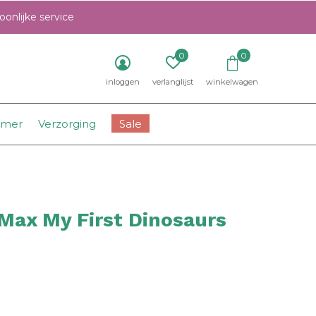
onlijke service
0
0
inloggen
verlanglijst
winkelwagen
amer
Verzorging
Sale
Max My First Dinosaurs
0)