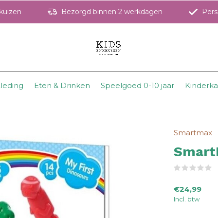
hkuizen
Bezorgd binnen 2 werkdagen
Perso
leding
Eten & Drinken
Speelgoed 0-10 jaar
Kinderk
Smartmax
Smart
(
€24,99
Incl. btw