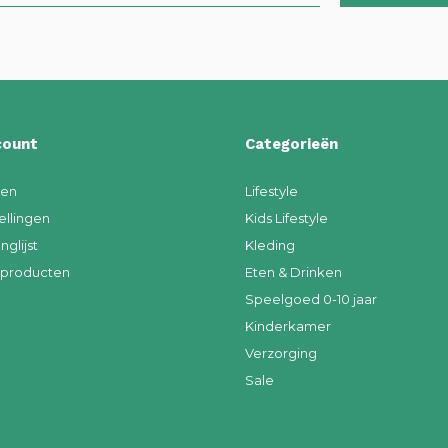
count
Categorieën
ren
Lifestyle
ellingen
Kids Lifestyle
nglijst
Kleding
k producten
Eten & Drinken
Speelgoed 0-10 jaar
Kinderkamer
Verzorging
Sale