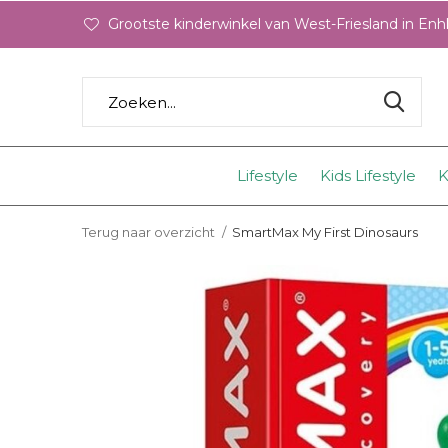
Grootste kinderwinkel van West-Friesland in En
Lifestyle
Kids Lifestyle
K
Terug naar overzicht
SmartMax My First Dinosaurs