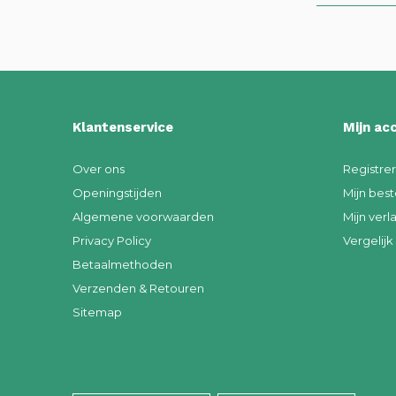
Klantenservice
Mijn ac
Over ons
Registre
Openingstijden
Mijn best
Algemene voorwaarden
Mijn verla
Privacy Policy
Vergelij
Betaalmethoden
Verzenden & Retouren
Sitemap