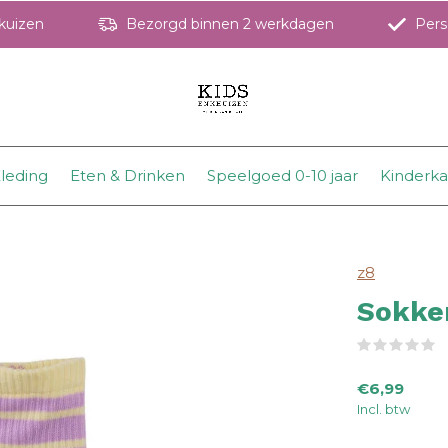
hkuizen
Bezorgd binnen 2 werkdagen
Perso
leding
Eten & Drinken
Speelgoed 0-10 jaar
Kinderk
z8
Sokken
(
€6,99
Incl. btw