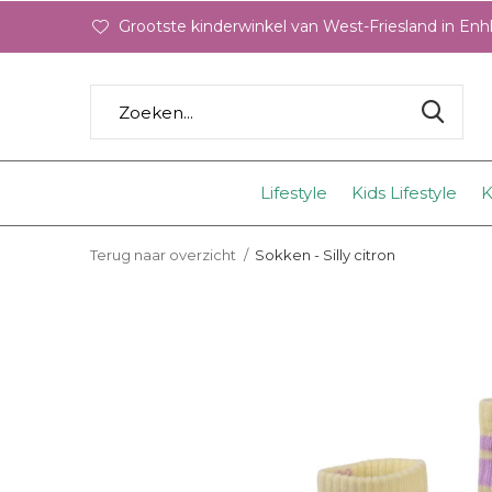
Grootste kinderwinkel van West-Friesland in En
Lifestyle
Kids Lifestyle
K
Terug naar overzicht
Sokken - Silly citron