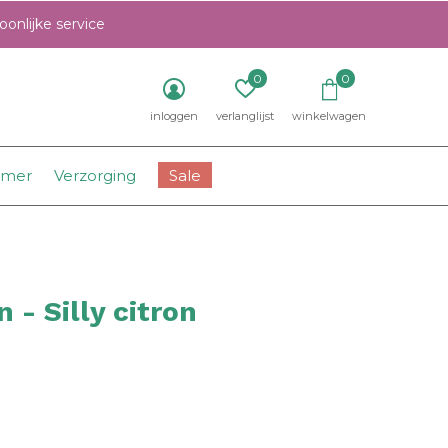
onlijke service
0
0
inloggen
verlanglijst
winkelwagen
amer
Verzorging
Sale
 - Silly citron
0)