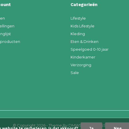
count
Categorieën
ren
Lifestyle
ellingen
Kids Lifestyle
nglijst
Kleding
k producten
Eten & Drinken
Speelgoed 0-10 jaar
Kinderkamer
Verzorging
Sale
© Copyright
2026
- Theme By
DMWS
x
Plus+
-
RSS-feed
e website te verbeteren. Is dat akkoord?
Ja
Nee