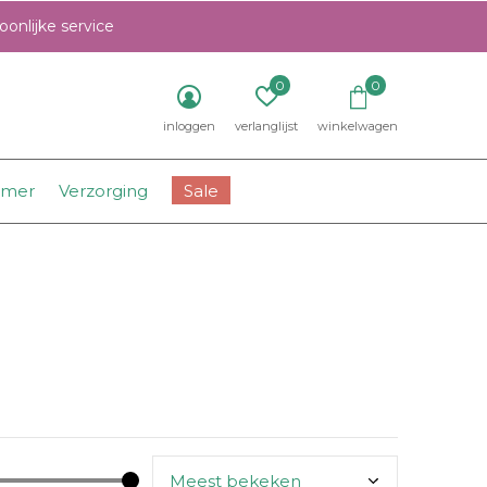
onlijke service
0
0
inloggen
verlanglijst
winkelwagen
amer
Verzorging
Sale