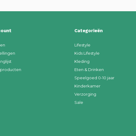
count
Categorieën
ren
Lifestyle
ellingen
Kids Lifestyle
nglijst
Kleding
k producten
Eten & Drinken
Speelgoed 0-10 jaar
Kinderkamer
Verzorging
Sale