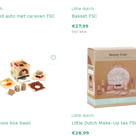
ch
Little dutch
ed auto met caravan FSC
Bakset FSC
€27,99
Incl. btw
Little dutch
oos box basic
Little Dutch Make-Up tas FS
€26,99