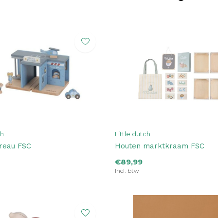
ch
Little dutch
ureau FSC
Houten marktkraam FSC
€89,99
Incl. btw