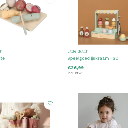
ch
Little dutch
nte
Speelgoed ijskraam FSC
€26,99
Incl. btw