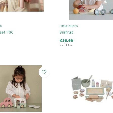
ch
Little dutch
set FSC
Snijfruit
€16,99
Incl. btw