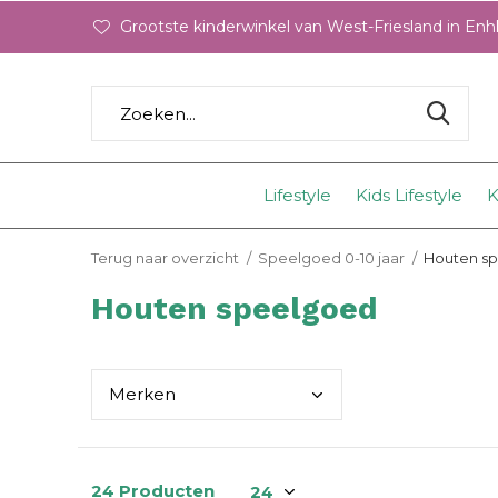
Grootste kinderwinkel van West-Friesland in En
Lifestyle
Kids Lifestyle
K
Terug naar overzicht
Speelgoed 0-10 jaar
Houten s
Houten speelgoed
Merk
en
24 Producten