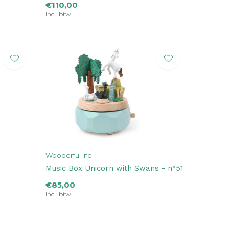
€110,00
Incl. btw
Wooderful life
Music Box Unicorn with Swans - n°51
€85,00
Incl. btw