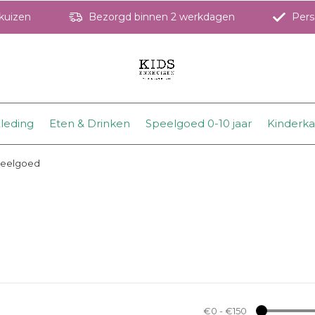
hkuizen
Bezorgd binnen 2 werkdagen
Perso
leding
Eten & Drinken
Speelgoed 0-10 jaar
Kinderk
peelgoed
€0
-
€150