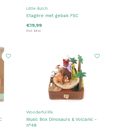
Little dutch
Etagère met gebak FSC
€19,99
Incl. btw
Wooderful life
C
Music Box Dinosaurs & Volcanic -
n°48