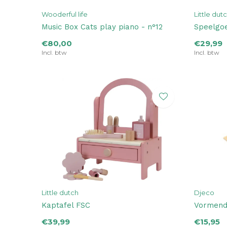
Wooderful life
Little dut
Music Box Cats play piano - n°12
Speelgo
€80,00
€29,99
Incl. btw
Incl. btw
Little dutch
Djeco
Kaptafel FSC
Vormend
€39,99
€15,95