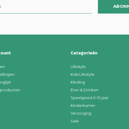
ABON
count
Categorieën
ren
Lifestyle
ellingen
Kids Lifestyle
nglijst
Kleding
k producten
Eten & Drinken
Speelgoed 0-10 jaar
Kinderkamer
Verzorging
Sale