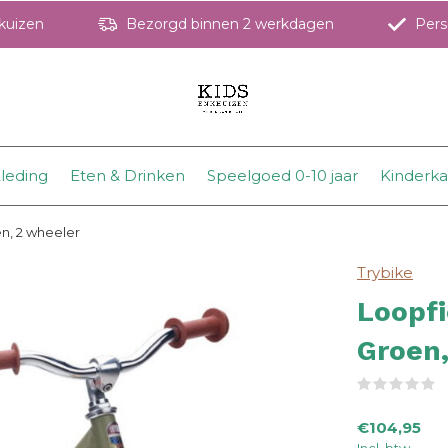
hkuizen
Bezorgd binnen 2 werkdagen
Perso
leding
Eten & Drinken
Speelgoed 0-10 jaar
Kinderk
n, 2 wheeler
Trybike
Loopfi
Groen,
(
€104,95