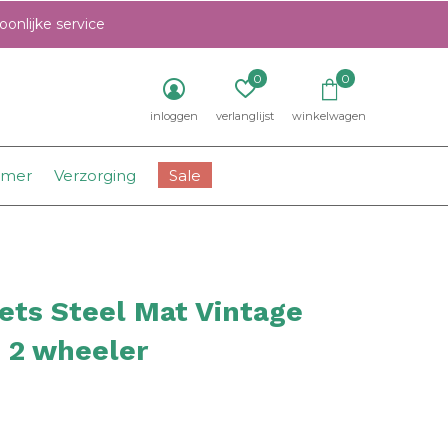
onlijke service
0
0
inloggen
verlanglijst
winkelwagen
amer
Verzorging
Sale
ets Steel Mat Vintage
 2 wheeler
0)