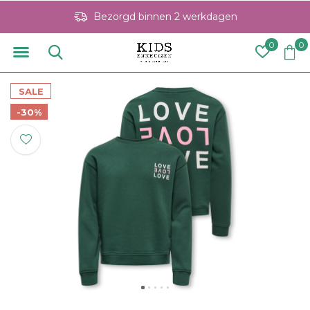
Bezorgd binnen 2 werkdagen
0
0
SALE
-30%