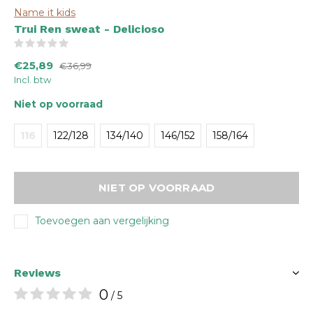
Name it kids
Trui Ren sweat - Delicioso
(0)
€25,89
€36,99
Incl. btw
Niet op voorraad
116
122/128
134/140
146/152
158/164
NIET OP VOORRAAD
Toevoegen aan vergelijking
Reviews
0
/ 5