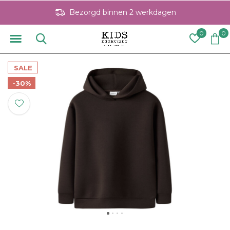
Bezorgd binnen 2 werkdagen
0
0
SALE
-30%