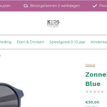
hkuizen
Bezorgd binnen 2 werkdagen
Perso
leding
Eten & Drinken
Speelgoed 0-10 jaar
Kinderk
e
Izipizi
Zonne
Blue
(
€30,00