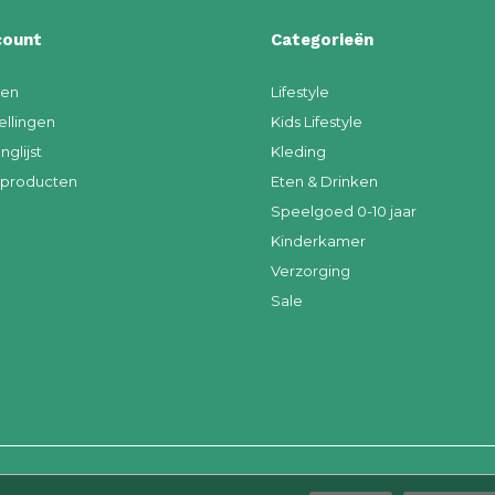
count
Categorieën
ren
Lifestyle
ellingen
Kids Lifestyle
nglijst
Kleding
k producten
Eten & Drinken
Speelgoed 0-10 jaar
Kinderkamer
Verzorging
Sale