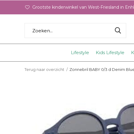
Grootste kinderwinkel van West-Friesland in En
Lifestyle
Kids Lifestyle
K
Terug naar overzicht
Zonnebril BABY 0/3 d Denim Blu