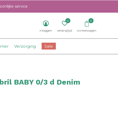
onlijke service
0
0
inloggen
verlanglijst
winkelwagen
amer
Verzorging
Sale
bril BABY 0/3 d Denim
0)